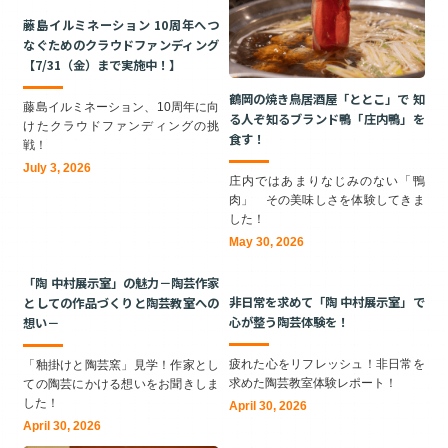
藤島イルミネーション 10周年へつ
なぐためのクラウドファンディング
【7/31（金）まで実施中！】
鶴岡の焼き鳥居酒屋「ととこ」で 知
藤島イルミネーション、10周年に向
る人ぞ知るブランド鴨「庄内鴨」を
けたクラウドファンディングの挑
食す！
戦！
July 3, 2026
庄内ではあまりなじみのない「鴨
肉」 その美味しさを体験してきま
した！
May 30, 2026
「陶 中村展示室」の魅力－陶芸作家
非日常を求めて「陶 中村展示室」で
としての作品づくりと陶芸教室への
心が整う陶芸体験を！
想い－
疲れた心をリフレッシュ！非日常を
「釉掛けと陶芸窯」見学！作家とし
求めた陶芸教室体験レポート！
ての陶芸にかける想いをお聞きしま
した！
April 30, 2026
April 30, 2026